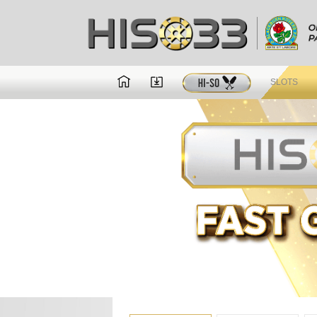
SLOTS