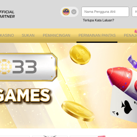
Terlupa Kata Laluan?
KASINO
SUKAN
PEMANCINGAN
PERMAINAN PANTAS
PENAJ