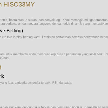
an HISO33MY
, tenis, badminton, e-sukan, dan banyak lagi! Kami merangkumi liga tempata
n pra-perlawanan dan secara langsung dengan odds dinamik yang memastikan a
ve Betting)
ciri live in-play betting kami. Letakkan pertaruhan semasa perlawanan berl
malan untuk membantu anda membuat keputusan pertaruhan yang lebih baik. P
aruhan.
t
ik
ang luas daripada penyedia terbaik. Pilih daripada:
inan slot kami dengan tajuk terkini dan permainan popular, memastikan pe