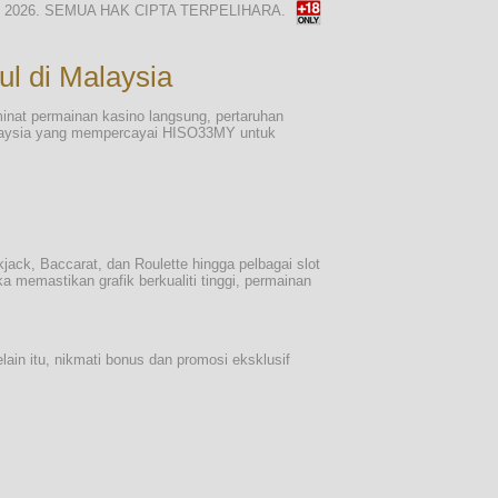
 2026. SEMUA HAK CIPTA TERPELIHARA.
l di Malaysia
inat permainan kasino langsung, pertaruhan
alaysia yang mempercayai HISO33MY untuk
ack, Baccarat, dan Roulette hingga pelbagai slot
memastikan grafik berkualiti tinggi, permainan
n itu, nikmati bonus dan promosi eksklusif