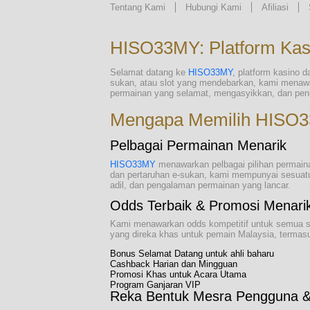
Tentang Kami
Hubungi Kami
Afiliasi
HISO33MY: Platform Kasi
Selamat datang ke
HISO33MY
, platform kasino 
sukan, atau slot yang mendebarkan, kami menaw
permainan yang selamat, mengasyikkan, dan pen
Mengapa Memilih HISO
Pelbagai Permainan Menarik
HISO33MY
menawarkan pelbagai pilihan permainan
dan pertaruhan e-sukan, kami mempunyai sesuatu
adil, dan pengalaman permainan yang lancar.
Odds Terbaik & Promosi Menari
Kami menawarkan odds kompetitif untuk semua s
yang direka khas untuk pemain Malaysia, termas
Bonus Selamat Datang untuk ahli baharu
Cashback Harian dan Mingguan
Promosi Khas untuk Acara Utama
Program Ganjaran VIP
Reka Bentuk Mesra Pengguna &