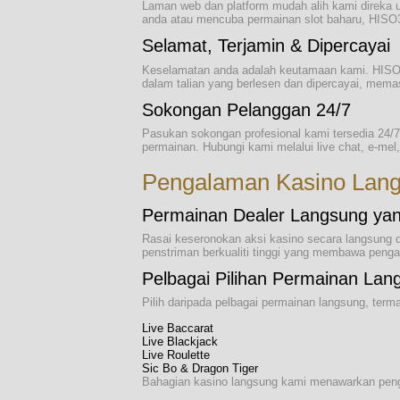
Laman web dan platform mudah alih kami direka
anda atau mencuba permainan slot baharu, HISO
Selamat, Terjamin & Dipercayai
Keselamatan anda adalah keutamaan kami. HISO33
dalam talian yang berlesen dan dipercayai, mema
Sokongan Pelanggan 24/7
Pasukan sokongan profesional kami tersedia 24/7
permainan. Hubungi kami melalui live chat, e-me
Pengalaman Kasino Lan
Permainan Dealer Langsung yan
Rasai keseronokan aksi kasino secara langsung d
penstriman berkualiti tinggi yang membawa peng
Pelbagai Pilihan Permainan Lan
Pilih daripada pelbagai permainan langsung, term
Live Baccarat
Live Blackjack
Live Roulette
Sic Bo & Dragon Tiger
Bahagian kasino langsung kami menawarkan penga