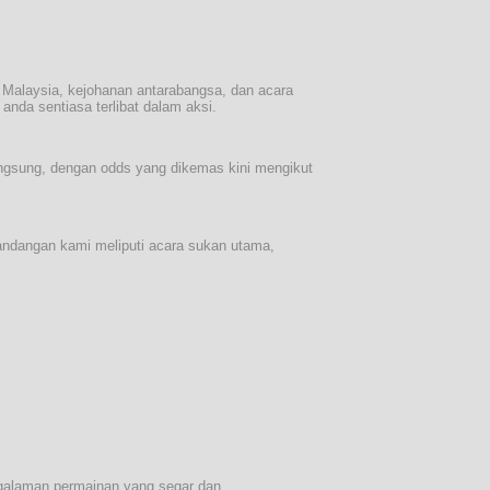
n Malaysia, kejohanan antarabangsa, dan acara
nda sentiasa terlibat dalam aksi.
angsung, dengan odds yang dikemas kini mengikut
andangan kami meliputi acara sukan utama,
ngalaman permainan yang segar dan