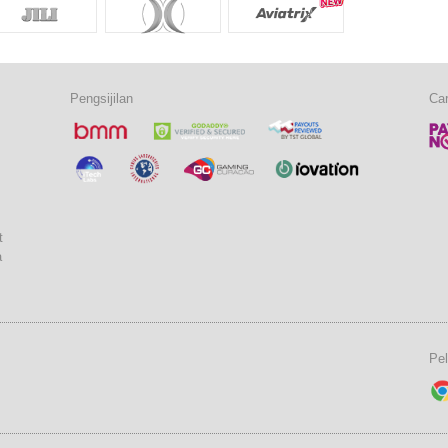
Pengsijilan
Ca
t
a
Pe