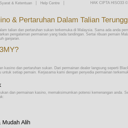
HAK CIPTA HISO33 ©
Syarat & Ketentuan
Help Centre
no & Pertaruhan Dalam Talian Terunggu
dalam talian dan pertaruhan sukan terkemuka di Malaysia. Sama ada anda pem
arkan pengalaman permainan yang tiada tandingan. Sertai ribuan pemain M
uh ganjaran.
33MY?
 kasino dan pertaruhan sukan. Dari permainan dealer langsung seperti Blackj
 untuk setiap pemain. Kerjasama kami dengan penyedia permainan terkemuka 
k
ukan dan permainan kasino, memaksimumkan potensi kemenangan anda. Selai
uk:
 Mudah Alih