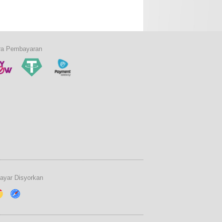
ra Pembayaran
layar Disyorkan