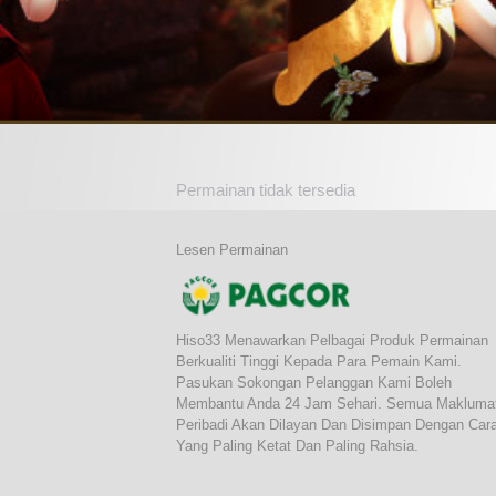
Permainan tidak tersedia
Lesen Permainan
Hiso33 Menawarkan Pelbagai Produk Permainan
Berkualiti Tinggi Kepada Para Pemain Kami.
Pasukan Sokongan Pelanggan Kami Boleh
Membantu Anda 24 Jam Sehari. Semua Makluma
Peribadi Akan Dilayan Dan Disimpan Dengan Car
Yang Paling Ketat Dan Paling Rahsia.