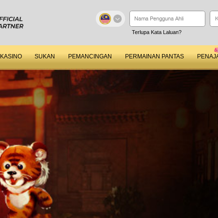
Terlupa Kata Laluan?
KASINO
SUKAN
PEMANCINGAN
PERMAINAN PANTAS
PENAJ