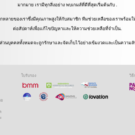
มากมาย เรามีทุกสิ่งอย่าง พบเกมส์ที่ดีที่สุดเริ่มต้นกับ .
หลายของเราซึ่งมีคุณภาพสูงให้กับสมาชิก ทีมช่วยเหลือของเราพร้อมให้
ต่อสัปดาห์เพื่อแก้ไขปัญหาและให้ความช่วยเหลือที่จำเป็น.
ลส่วนบุคคลทั้งหมดจะถูกรักษาและจัดเก็บไว้อย่างเข้มงวดและเป็นความลับท
ใบรับรอง
วิธ
าย
ล
ะ