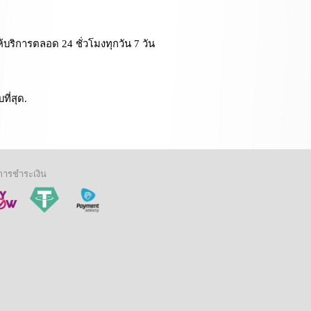
บริการตลอด 24 ชั่วโมงทุกวัน 7 วัน
ี่สุด.
ีการชำระเงิน