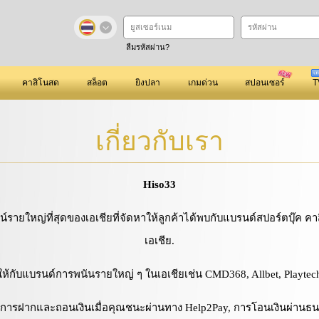
ลืมรหัสผ่าน?
คาสิโนสด
สล็อต
ยิงปลา
เกมด่วน
สปอนเซอร์
T
เกี่ยวกับเรา
Hiso33
์รายใหญ่ที่สุดของเอเชียที่จัดหาให้ลูกค้าได้พบกับแบรนด์สปอร์ตบุ๊ค ค
เอเชีย.
ให้กับแบรนด์การพนันรายใหญ่ ๆ ในเอเชียเช่น CMD368, Allbet, Playte
้าในการฝากและถอนเงินเมื่อคุณชนะผ่านทาง Help2Pay, การโอนเงินผ่านธ