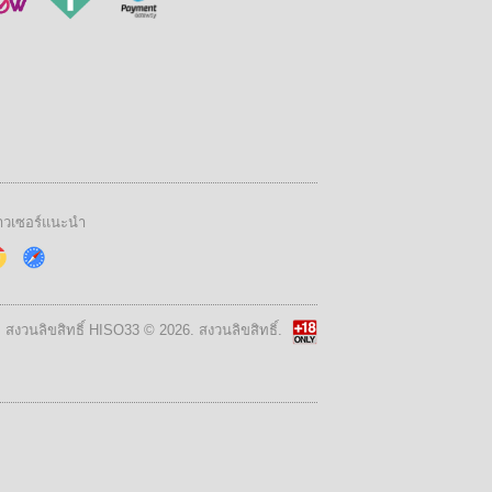
าวเซอร์แนะนำ
สงวนลิขสิทธิ์ HISO33 © 2026. สงวนลิขสิทธิ์.