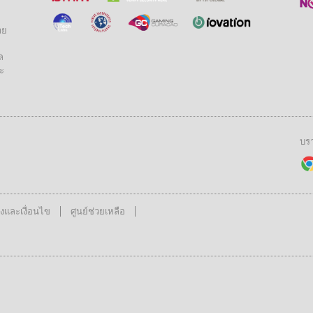
าย
ล
ะ
บร
งและเงื่อนไข
ศูนย์ช่วยเหลือ