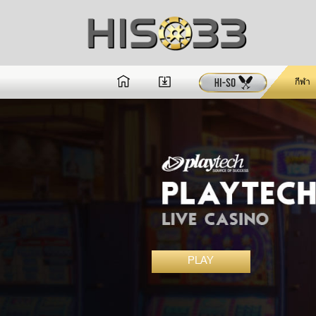
กีฬา
PLAY