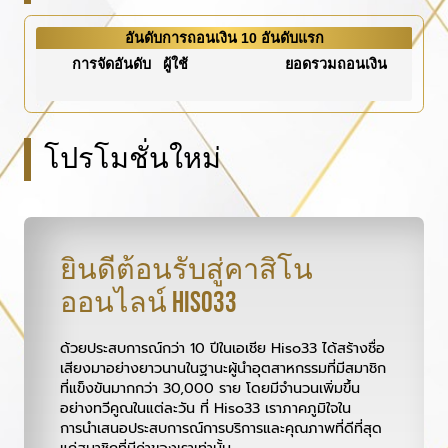
อันดับการถอนเงิน 10 อันดับแรก
การจัดอันดับ
ผู้ใช้
ยอดรวมถอนเงิน
โปรโมชั่นใหม่
ยินดีต้อนรับสู่คาสิโน
ออนไลน์ Hiso33
ด้วยประสบการณ์กว่า 10 ปีในเอเชีย Hiso33 ได้สร้างชื่อ
เสียงมาอย่างยาวนานในฐานะผู้นำอุตสาหกรรมที่มีสมาชิก
ที่แข็งขันมากกว่า 30,000 ราย โดยมีจำนวนเพิ่มขึ้น
อย่างทวีคูณในแต่ละวัน ที่ Hiso33 เราภาคภูมิใจใน
การนำเสนอประสบการณ์การบริการและคุณภาพที่ดีที่สุด
แก่สมาชิกที่มีค่าของเราเท่านั้น