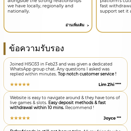
alongside the strong relationships
platform’s cut
we have locally, regionally and
fast withdraw
nationally.
support set it
อ่านเพิ่มเติม
ข้อความรับรอง
Joined HISO33 in Feb23 and was given a dedicated
WhatsApp group chat. Any questions I asked was
replied within minutes.
Top notch customer service !
Lim Zhi ****
Website is easy to navigate around & they have tons of
live games & slots.
Easy deposit methods & fast
withdrawal within 10 mins.
Recommend !
Joyce ***