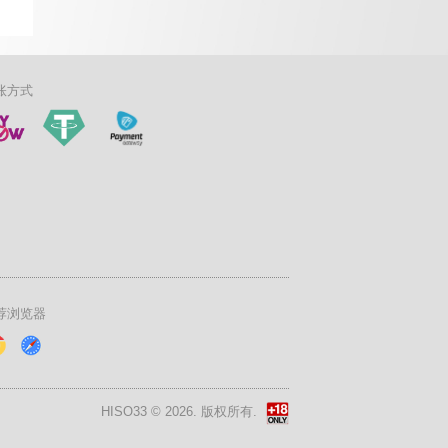
账方式
荐浏览器
HISO33 © 2026. 版权所有.