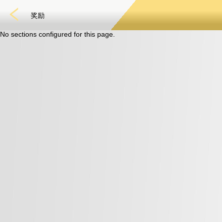
奖励
No sections configured for this page.
Fast Games
电子竞技
3D游戏
彩票
扑克
老虎机
真人娱乐