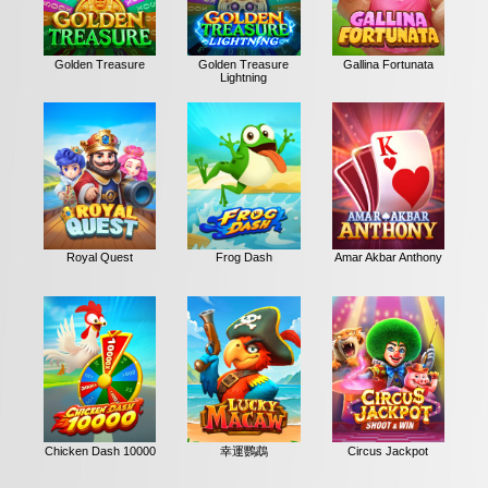
Golden Treasure
Golden Treasure
Gallina Fortunata
Lightning
Royal Quest
Frog Dash
Amar Akbar Anthony
Chicken Dash 10000
幸運鸚鵡
Circus Jackpot