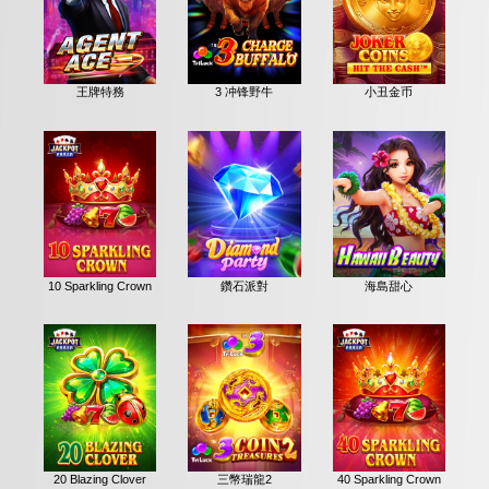
王牌特務
3 冲锋野牛
小丑金币
10 Sparkling Crown
鑽石派對
海島甜心
20 Blazing Clover
三幣瑞龍2
40 Sparkling Crown