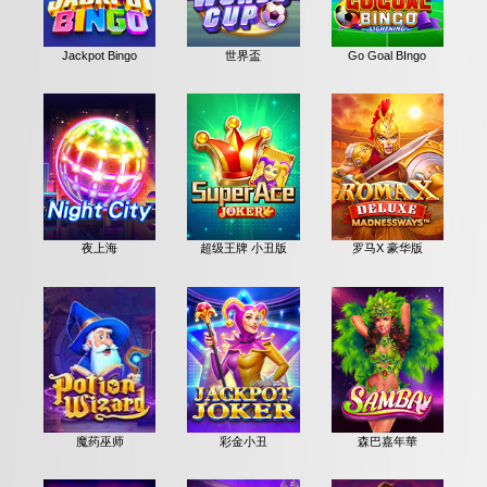
Jackpot Bingo
世界盃
Go Goal BIngo
夜上海
超级王牌 小丑版
罗马X 豪华版
魔药巫师
彩金小丑
森巴嘉年華