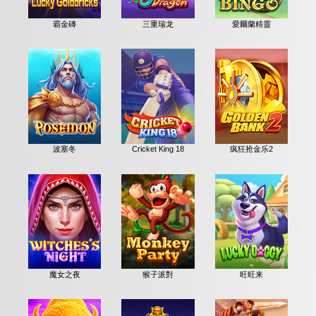
霸金磚
三重瑞龙
愛爾蘭精靈
波塞冬
Cricket King 18
疯狂抢金乐2
魔女之夜
猴子派對
旺旺来