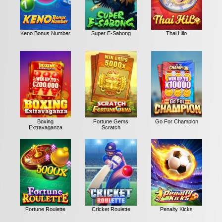
Keno Bonus Number
Super E-Sabong
Thai Hilo
Boxing
Fortune Gems
Go For Champion
Extravaganza
Scratch
Fortune Roulette
Cricket Roulette
Penalty Kicks