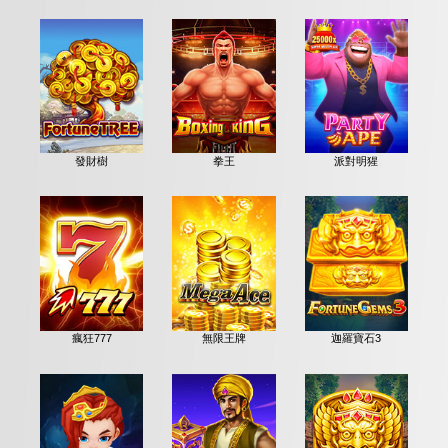
發財樹
拳王
派對明猩
瘋狂777
無限王牌
迦羅寶石3