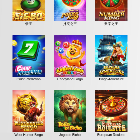
骰宝
扑克之王
数字之王
Color Prediction
Candyland Bingo
Bingo Adventure
West Hunter Bingo
Jogo do Bicho
European Roulette