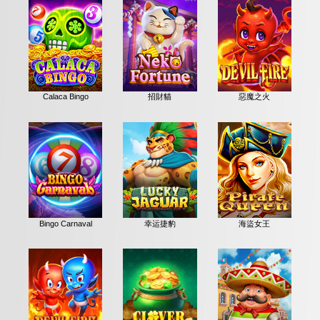
Calaca Bingo
招財貓
惡魔之火
Bingo Carnaval
幸运捷豹
海盜女王