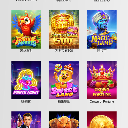
叢林派對
迦罗宝石500
阿拉丁
嗨翻夜
糖果樂園
Crown of Fortune