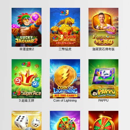
幸運捷豹2
三幣猛虎
迦羅寶石傳奇版
3 超級王牌
Coin of Lightning
PAPPU