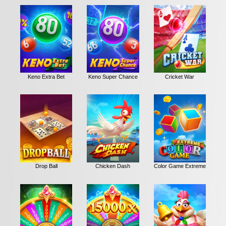
Keno Extra Bet
Keno Super Chance
Cricket War
Drop Ball
Chicken Dash
Color Game Extreme