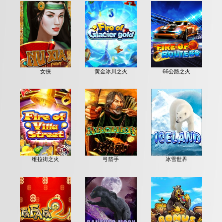
女侠
黄金冰川之火
66公路之火
维拉街之火
弓箭手
冰雪世界