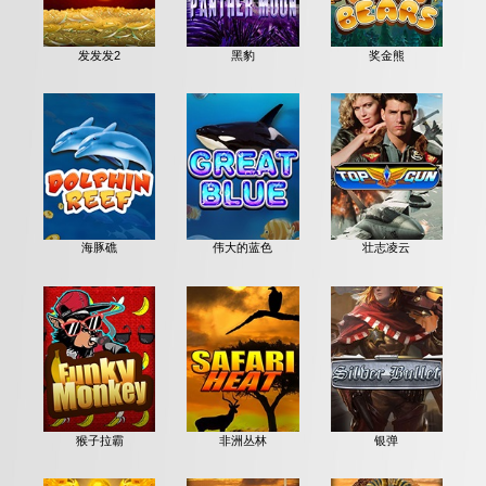
发发发2
黑豹
奖金熊
海豚礁
伟大的蓝色
壮志凌云
猴子拉霸
非洲丛林
银弹