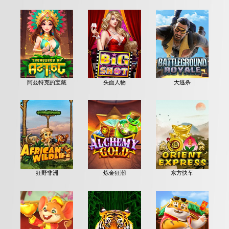
阿兹特克的宝藏
头面人物
大逃杀
狂野非洲
炼金狂潮
东方快车