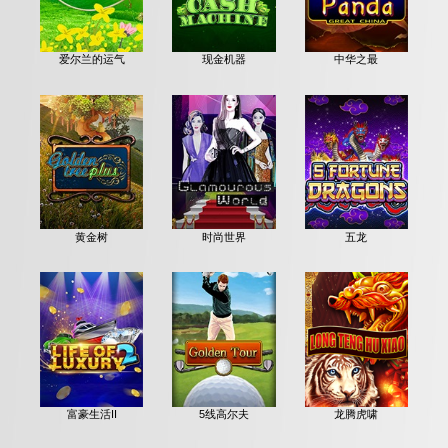
爱尔兰的运气
现金机器
中华之最
黄金树
时尚世界
五龙
富豪生活II
5线高尔夫
龙腾虎啸