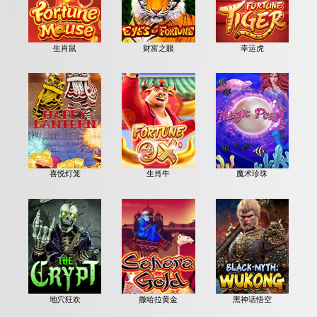
生肖鼠
财富之眼
幸运虎
喜悦灯笼
生肖牛
魔术珍珠
地穴狂欢
撒哈拉黄金
黑神话悟空