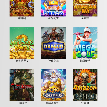
财神到
星光公主
金钱蛙
麻将世界 2
神秘之龙
超级传动
三国演义
奥林匹斯之王
亚马逊