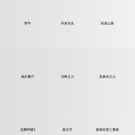
野牛
菲多先生
高速公路
疯狂餐厅
河畔之火
皇家街之火
龙腾呼啸2
复活节
奥林匹斯三重奏