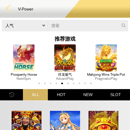
V-Power
推荐游戏
祥龙极气
Mahjong Wins Triple Pot
Bounty Hunt
AdvantPlay
PragmaticPlay
NextSpin
快速游戏
电子竞技
3D游戏
彩票
扑克
ALL
HOT
NEW
SLOT