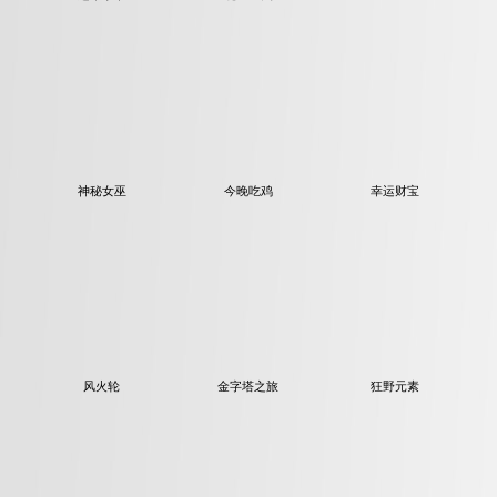
神秘女巫
今晚吃鸡
幸运财宝
风火轮
金字塔之旅
狂野元素