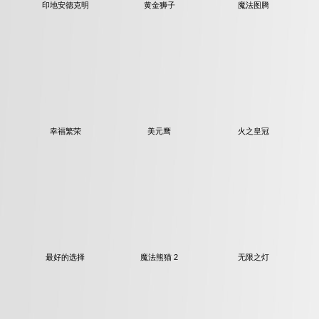
印地安德克明
黄金狮子
魔法图腾
幸福繁荣
美元鹰
火之皇冠
最好的选择
魔法熊猫 2
无限之灯