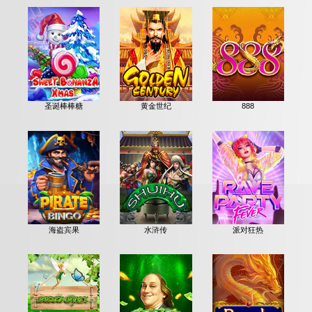
圣诞棒棒糖
黄金世纪
888
海盗宾果
水浒传
派对狂热