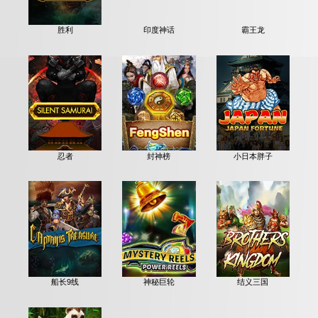
印度神话
霸王龙
胜利
忍者
封神榜
小日本胖子
船长9线
神秘巨轮
结义三国