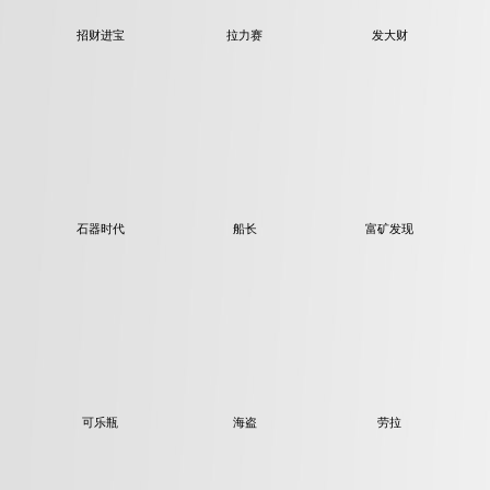
招财进宝
拉力赛
发大财
富矿发现
石器时代
船长
海盗
可乐瓶
劳拉