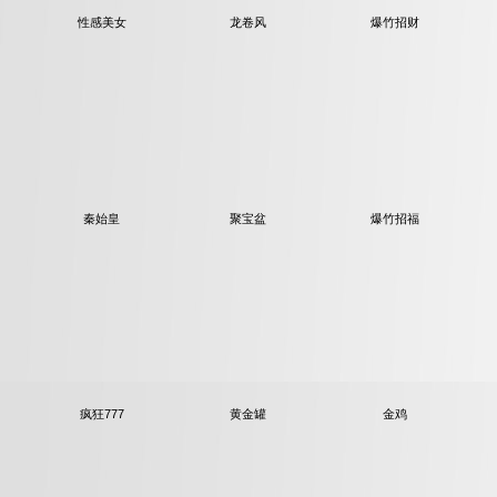
性感美女
龙卷风
爆竹招财
秦始皇
聚宝盆
爆竹招福
疯狂777
黄金罐
金鸡