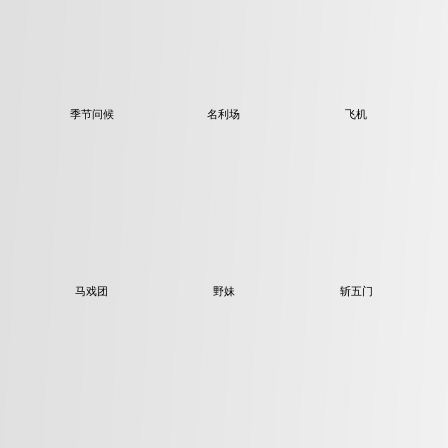
季节问候
名利场
飞机
马戏团
野妹
斩五门