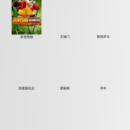
富贵熊猫
五福门
辉煌罗马
甜蜜面包店
爱丽斯
拜年