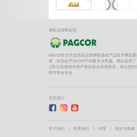
博彩运营商证照
Hiso33专注于提供高品质博彩游戏产品给予博彩爱
者，并且给予24小时不间断专业客服。网站采用了
128-位加密技术和严格的安全管理体系，保证您的
料与资金安全。
关注我们
关于我们
联系我们
代理
条款与条规