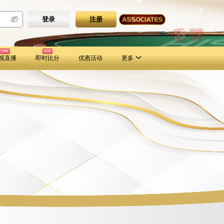
登录
注册
视直播
即时比分
优惠活动
更多