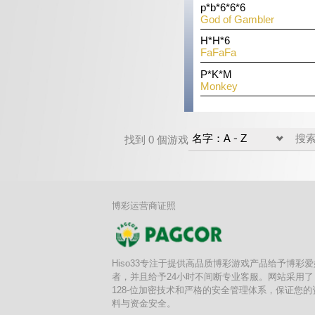
SGD
p*b*6*6*6
SGD
R*N*E*1*
18,211,00
God of Gambler
32,042,00
Funkey M
SGD
H*H*6
SGD
I*M*Y*9
15,728,00
FaFaFa
12,522,00
Highway K
SGD
P*K*M
SGD
W*L*A*M
10,129,00
Monkey
8,342,00
Jungle Gia
找到 0 個游戏
博彩运营商证照
Hiso33专注于提供高品质博彩游戏产品给予博彩爱
者，并且给予24小时不间断专业客服。网站采用了
128-位加密技术和严格的安全管理体系，保证您的
料与资金安全。